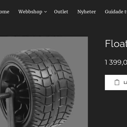
ome
Webbshop
Outlet
Nyheter
Guidade t
Floa
1 399,
L