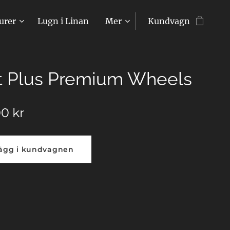
urer
Lugn i Linan
Mer
Kundvagn
t Plus Premium Wheels
00
kr
ägg i kundvagnen