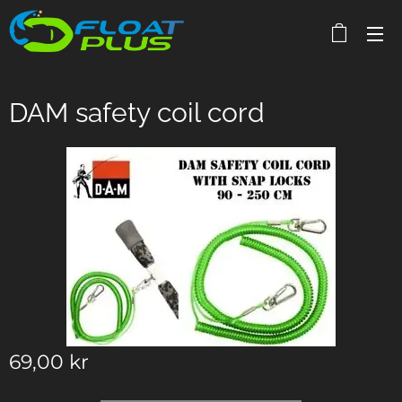
DAM safety coil cord
69,00
kr